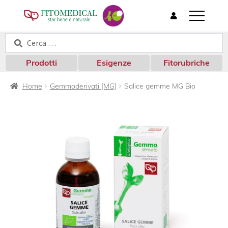
T
o
Cerca:
Cerca
g
g
l
Prodotti
Esigenze
Fitorubriche
e
n
Home
Gemmoderivati [MG]
Salice gemme MG Bio
a
v
i
g
a
t
i
o
n