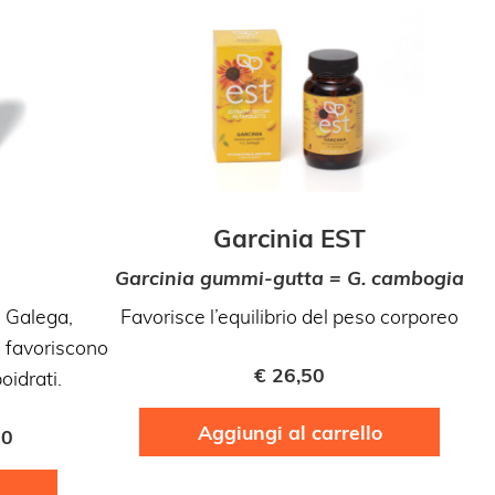
Garcinia EST
Garcinia gummi-gutta = G. cambogia
Ma
 Galega,
Favorisce l’equilibrio del peso corporeo
Fa
favoriscono
€
26,50
oidrati.
Aggiungi al carrello
90
Questo