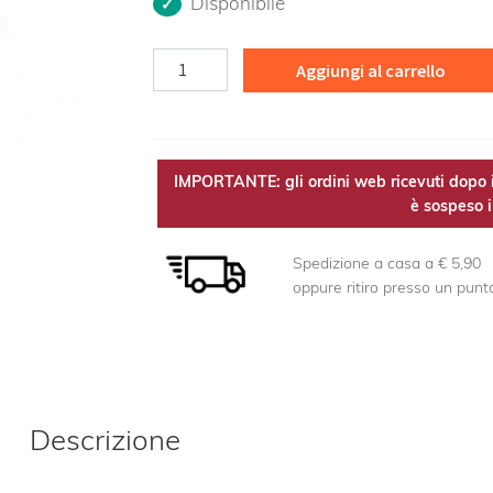
Disponibile
Melo
Aggiungi al carrello
selvatico
MG
Bio
quantità
IMPORTANTE: gli ordini web ricevuti dopo i
è sospeso il
Spedizione a casa a € 5,90
oppure ritiro presso un punt
Descrizione