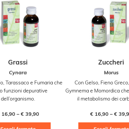
Grassi
Zuccheri
Cynara
Morus
o, Tarassaco e Fumaria che
Con Gelso, Fieno Greco,
o funzioni depurative
Gymnema e Momordica che 
dell’organismo.
il metabolismo dei carb
16,90
–
€
39,90
€
16,90
–
€
39,
Questo
Scegli formato
Scegli formato