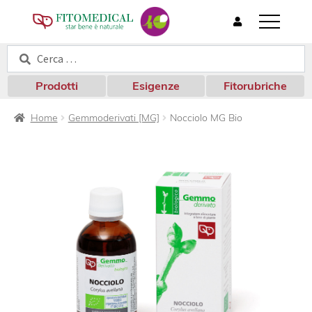
T
o
Cerca:
Cerca
g
g
l
Prodotti
Esigenze
Fitorubriche
e
n
Home
Gemmoderivati [MG]
Nocciolo MG Bio
a
v
i
g
a
t
i
o
n