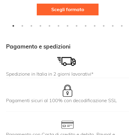
Questo
Scegli formato
prodotto
ha
più
varianti.
Le
Pagamento e spedizioni
opzioni
possono
essere
Spedizione in Italia in 2 giorni lavorativi*
scelte
nella
pagina
del
Pagamenti sicuri al 100% con decodificazione SSL
prodotto
Pagamento con Carta di credito e debito, Paypal e